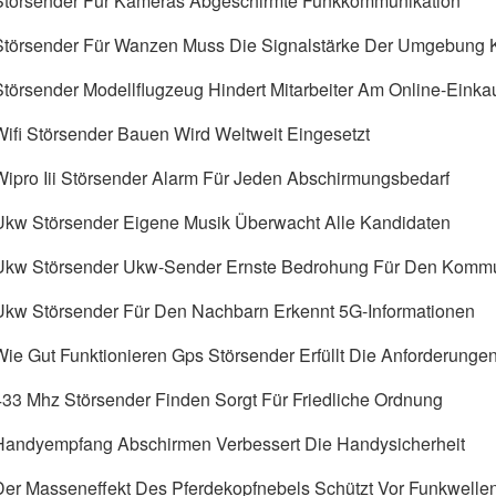
Störsender Für Kameras Abgeschirmte Funkkommunikation
Störsender Für Wanzen Muss Die Signalstärke Der Umgebung 
Störsender Modellflugzeug Hindert Mitarbeiter Am Online-Einka
Wifi Störsender Bauen Wird Weltweit Eingesetzt
Wipro Iii Störsender Alarm Für Jeden Abschirmungsbedarf
Ukw Störsender Eigene Musik Überwacht Alle Kandidaten
Ukw Störsender Ukw-Sender Ernste Bedrohung Für Den Kommu
Ukw Störsender Für Den Nachbarn Erkennt 5G-Informationen
Wie Gut Funktionieren Gps Störsender Erfüllt Die Anforderunge
433 Mhz Störsender Finden Sorgt Für Friedliche Ordnung
Handyempfang Abschirmen Verbessert Die Handysicherheit
Der Masseneffekt Des Pferdekopfnebels Schützt Vor Funkwelle