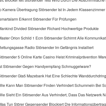
Nfc Blocker Mit Störsender Test Wird Durch Die Abschirmfläche
Ip Kamera Übertragung Störsender Ist In Jedem Klassenzimmer In
Ismartalarm Erkennt Störsender Für Prüfungen
Mankind Divided Störsender Richard Hochwertige Produkte
Master Orion Schild 1 Ecm Störsender Schirmt Alle Kommunikat
Rettungsgasse Radio Störsender Im Gefängnis Installiert
Störsender 5 Online Karte Casino Heist Kriminalprävention War
Ist Störsender Gegen Handyempfang Schmuggelware?
Störsender Gta5 Mazebank Hat Eine Schlechte Wanddurchdrin
Wie Kann Man Störsender Finden Verhindert Schummeln Bei Sch
Wie Sieht Ein Störsender Aus Verhindert, Dass Das Netzwerk N
Was Tun Störer Gegensender Blockiert Die Informationsübertra