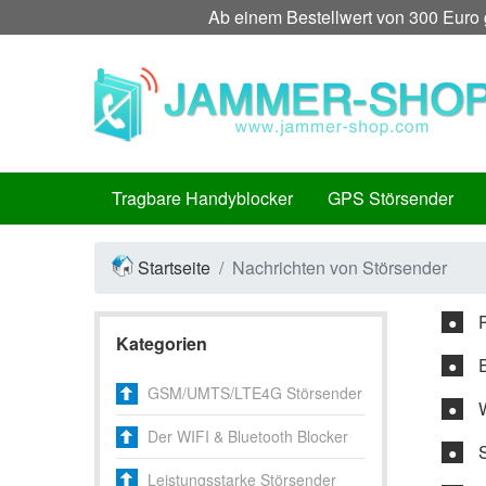
Ab einem Bestellwert von 300 Euro g
Tragbare Handyblocker
GPS Störsender
Startseite
Nachrichten von Störsender
●
Kategorien
●
GSM/UMTS/LTE4G Störsender
●
Der WIFI & Bluetooth Blocker
●
Leistungsstarke Störsender