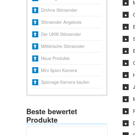
●
Drohne Störsender
●
Störsender Angebote
●
Der UKW Störsender
●
Militärische Störsender
●
Neue Produkte
●
Mini Spion Kamera
●
Spionage Kamera kaufen
●
●
Beste bewertet
●
Produkte
●