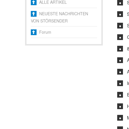
ALLE ARTIKEL
●
NEUESTE NACHRICHTEN
●
VON STÖRSENDER
●
Forum
●
●
●
●
●
●
●
●