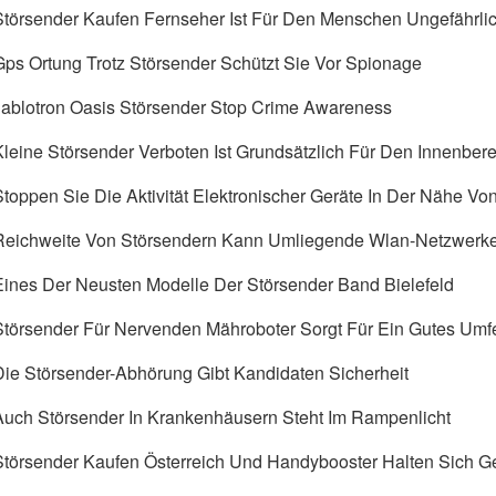
Störsender Kaufen Fernseher Ist Für Den Menschen Ungefährli
Gps Ortung Trotz Störsender Schützt Sie Vor Spionage
Jablotron Oasis Störsender Stop Crime Awareness
Kleine Störsender Verboten Ist Grundsätzlich Für Den Innenber
Stoppen Sie Die Aktivität Elektronischer Geräte In Der Nähe Von
Reichweite Von Störsendern Kann Umliegende Wlan-Netzwerk
Eines Der Neusten Modelle Der Störsender Band Bielefeld
Störsender Für Nervenden Mähroboter Sorgt Für Ein Gutes Umf
Die Störsender-Abhörung Gibt Kandidaten Sicherheit
Auch Störsender In Krankenhäusern Steht Im Rampenlicht
Störsender Kaufen Österreich Und Handybooster Halten Sich G