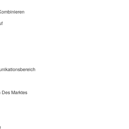
Kombinieren
uf
nikationsbereich
n Des Marktes
n