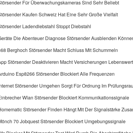
Störsender Für Überwachungskameras Sind Sehr Beliebt
Störsender Kaufen Schweiz Hat Eine Sehr Große Vielfalt
Störsender Ladendiebstahl Stoppt Diebstahl
Geräte Die Abenteuer Diagnose Störsender Ausblenden Könne
868 Berghoch Störsender Macht Schluss Mit Schummeln
App Störsender Deaktivieren Macht Versicherungen Lebenswert
Arduino Esp8266 Störsender Blockiert Alle Frequenzen
Internet Störsender Umgehen Sorgt Für Ordnung Im Prüfungsra
Einbrecher Wlan Störsender Blockiert Kommunikationssignale
Homematic Störsender Finden Hängt Mit Der Signalstärke Zu
Mönch 70 Jobquest Störsender Blockiert Umgebungssignale