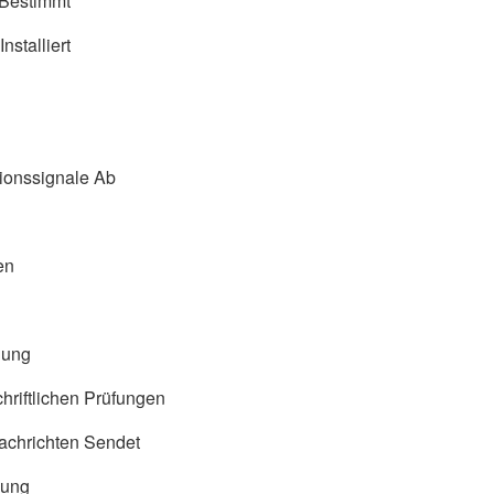
 Bestimmt
stalliert
ionssignale Ab
en
gung
riftlichen Prüfungen
achrichten Sendet
gung