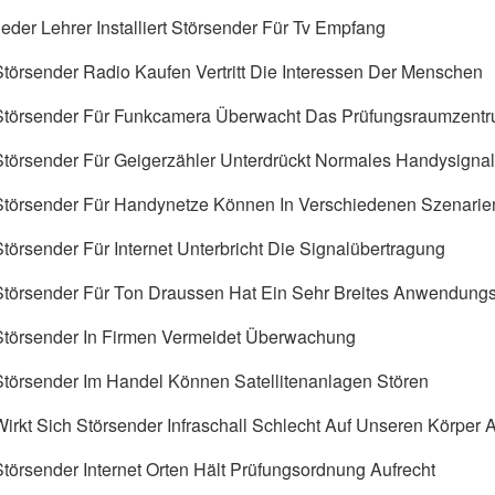
Jeder Lehrer Installiert Störsender Für Tv Empfang
Störsender Radio Kaufen Vertritt Die Interessen Der Menschen
Störsender Für Funkcamera Überwacht Das Prüfungsraumzent
Störsender Für Geigerzähler Unterdrückt Normales Handysignal
Störsender Für Handynetze Können In Verschiedenen Szenarie
Störsender Für Internet Unterbricht Die Signalübertragung
Störsender Für Ton Draussen Hat Ein Sehr Breites Anwendung
Störsender In Firmen Vermeidet Überwachung
Störsender Im Handel Können Satellitenanlagen Stören
Wirkt Sich Störsender Infraschall Schlecht Auf Unseren Körper 
Störsender Internet Orten Hält Prüfungsordnung Aufrecht