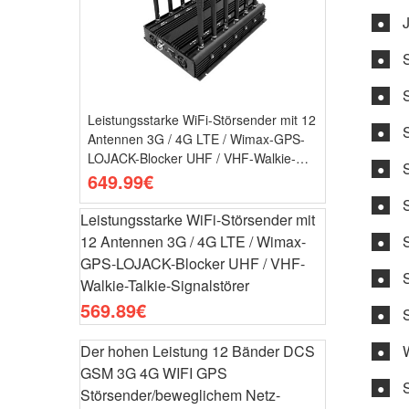
●
●
●
Leistungsstarke WiFi-Störsender mit 12
●
Antennen 3G / 4G LTE / Wimax-GPS-
LOJACK-Blocker UHF / VHF-Walkie-
●
Talkie-Signalstörer
649.99€
●
Leistungsstarke WiFi-Störsender mit
12 Antennen 3G / 4G LTE / Wimax-
●
GPS-LOJACK-Blocker UHF / VHF-
●
Walkie-Talkie-Signalstörer
569.89€
●
Der hohen Leistung 12 Bänder DCS
●
GSM 3G 4G WIFI GPS
●
Störsender/beweglichem Netz-