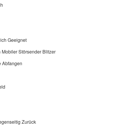
ch
eich Geeignet
 Mobiler Störsender Blitzer
e Abfangen
eld
egenseitig Zurück