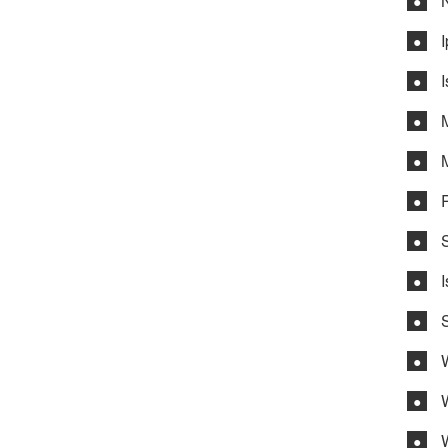
●
●
●
●
●
●
●
●
●
●
●
●