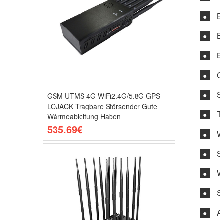
●
●
●
●
●
GSM UTMS 4G WiFi2.4G/5.8G GPS
LOJACK Tragbare Störsender Gute
●
Wärmeableitung Haben
535.69€
●
●
●
●
●