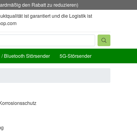
ndardmäßig den Rabatt zu reduzieren)
alität ist garantiert und die Logistik ist
hop.com
 / Bluetooth Störsender
5G-Störsender
Korrosionsschutz
ng