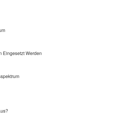
rum
n Eingesetzt Werden
sspektrum
Aus?