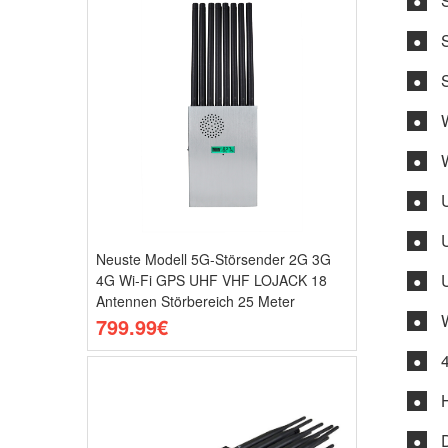
●
●
●
●
●
●
●
Neuste Modell 5G-Störsender 2G 3G
4G Wi-Fi GPS UHF VHF LOJACK 18
●
Antennen Störbereich 25 Meter
●
799.99€
●
●
●