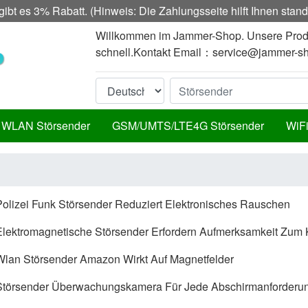
ibt es 3% Rabatt. (Hinweis: Die Zahlungsseite hilft Ihnen sta
Willkommen im Jammer-Shop. Unsere Produktqu
schnell.Kontakt Email：
service@jammer-s
WLAN Störsender
GSM/UMTS/LTE4G Störsender
WiFi
Polizei Funk Störsender Reduziert Elektronisches Rauschen
Elektromagnetische Störsender Erfordern Aufmerksamkeit Zum 
Wlan Störsender Amazon Wirkt Auf Magnetfelder
Störsender Überwachungskamera Für Jede Abschirmanforderu