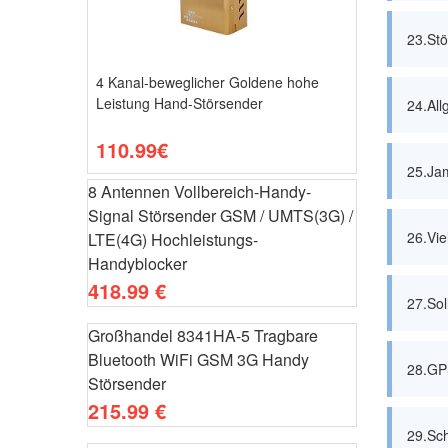
23.Stö
4 Kanal-beweglicher Goldene hohe
Leistung Hand-Störsender
24.Al
110.99€
25.Jam
8 Antennen Vollbereich-Handy-
Signal Störsender GSM / UMTS(3G) /
26.Vie
LTE(4G) Hochleistungs-
Handyblocker
418.99 €
27.Sol
Großhandel 8341HA-5 Tragbare
Bluetooth WiFi GSM 3G Handy
28.GPS
Störsender
215.99 €
29.Sch