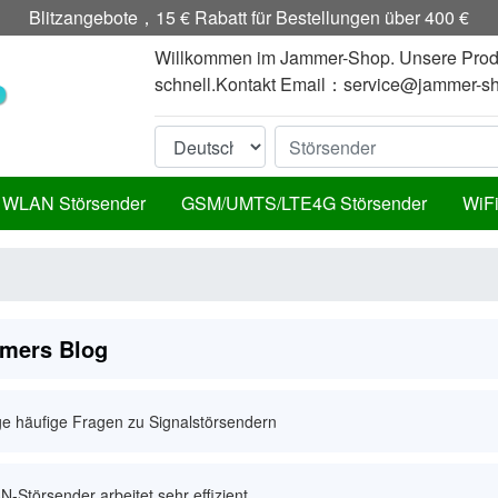
Blitzangebote，15 € Rabatt für Bestellungen über 400 €
Willkommen im Jammer-Shop. Unsere Produktqu
schnell.Kontakt Email：
service@jammer-s
WLAN Störsender
GSM/UMTS/LTE4G Störsender
WiFi
mers Blog
ge häufige Fragen zu Signalstörsendern
-Störsender arbeitet sehr effizient