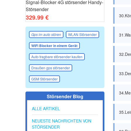
Signal-Blocker 4G störsender Handy-
Störsender
30.Kön
329.99 €
Gps im auto stören
WLAN Störsender
31.Wa
WiFi Blocker in einem Gerät
32.Der
Auto tragbare störsender kaufen
Draußen gps störsender
33.Der
GSM Störsender
34.Me
Störsender
Blog
ALLE ARTIKEL
35.Lei
NEUESTE NACHRICHTEN VON
STÖRSENDER