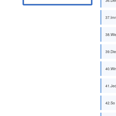
36.De
37.Imm
38.Wie
39.Die
40.Wir
41.Jed
42.So 