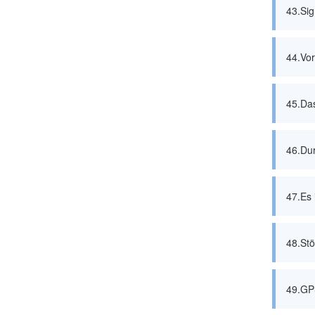
43.Sig
44.Vo
45.Da
46.Dur
47.Es 
48.Stö
49.GPS