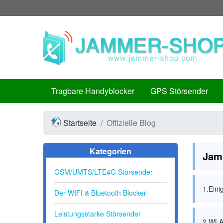
Tragbare Handyblocker
GPS Störsender
Startseite
Offizielle Blog
Kategorien
Jam
GSM/UMTS/LTE4G Störsender
1.Eini
Der WIFI & Bluetooth Blocker
Leistungsstarke Störsender
2.WLAN