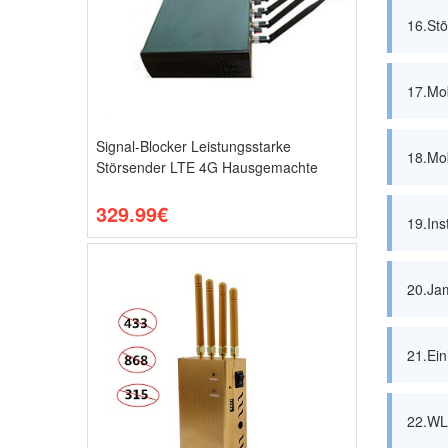
16.St
17.Mob
Signal-Blocker Leistungsstarke
18.Mob
Störsender LTE 4G Hausgemachte
329.99€
19.Ins
20.Jam
21.Ein
22.WLA