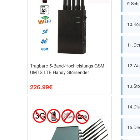
9.Schu
10.Kön
11.Der
12.Was
Tragbare 5-Band-Hochleistungs GSM
UMTS LTE Handy-Störsender
226.99€
13.Stö
14.Dis
15.Die