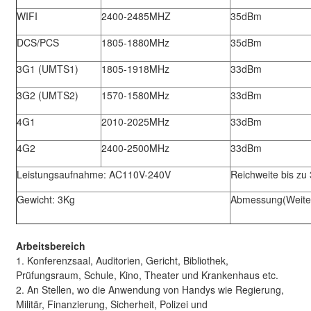
WIFI
2400-2485MHZ
35dBm
DCS/PCS
1805-1880MHz
35dBm
3G1 (UMTS1)
1805-1918MHz
33dBm
3G2 (UMTS2)
1570-1580MHz
33dBm
4G1
2010-2025MHz
33dBm
4G2
2400-2500MHz
33dBm
Leistungsaufnahme: AC110V-240V
Reichweite bis zu
Gewicht: 3Kg
Abmessung(Weite* 
Arbeitsbereich
1. Konferenzsaal, Auditorien, Gericht, Bibliothek,
Prüfungsraum, Schule, Kino, Theater und Krankenhaus etc.
2. An Stellen, wo die Anwendung von Handys wie Regierung,
Militär, Finanzierung, Sicherheit, Polizei und