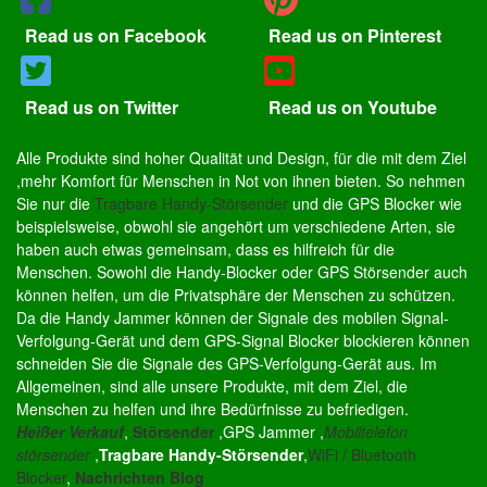
Read us on Facebook
Read us on Pinterest
Read us on Twitter
Read us on Youtube
Alle Produkte sind hoher Qualität und Design, für die mit dem Ziel
,mehr Komfort für Menschen in Not von ihnen bieten. So nehmen
Sie nur die
Tragbare Handy-Störsender
und die GPS Blocker wie
beispielsweise, obwohl sie angehört um verschiedene Arten, sie
haben auch etwas gemeinsam, dass es hilfreich für die
Menschen. Sowohl die Handy-Blocker oder GPS Störsender auch
können helfen, um die Privatsphäre der Menschen zu schützen.
Da die Handy Jammer können der Signale des mobilen Signal-
Verfolgung-Gerät und dem GPS-Signal Blocker blockieren können
schneiden Sie die Signale des GPS-Verfolgung-Gerät aus. Im
Allgemeinen, sind alle unsere Produkte, mit dem Ziel, die
Menschen zu helfen und ihre Bedürfnisse zu befriedigen.
Heißer Verkauf
,
Störsender
,GPS Jammer ,
Mobiltelefon
störsender
,
Tragbare Handy-Störsender
,
WiFi / Bluetooth
Blocker
,
Nachrichten Blog