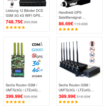
Leistung 12 Bänder DCS
Handheld-GPS-
GSM 3G 4G WIFI GPS
Satellitensignal-
Störsender
748.75€
999.99€
Abfangjäger Störsender
86.69€
119.88€
Sechs Routen GSM /
Sechs Routen GSM /
UMTS(3G) / LTE(4G)
UMTS(3G) / LTE(4G)
Handy Störsender
399.99€
Handy Störsender
389.99€
599.95€
518.99€