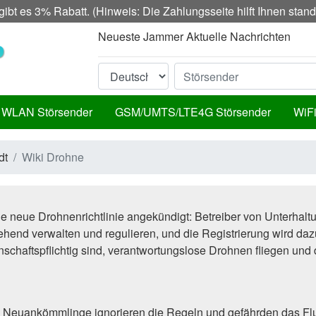
ibt es 3% Rabatt. (Hinweis: Die Zahlungsseite hilft Ihnen sta
Neueste Jammer Aktuelle Nachrichten
WLAN Störsender
GSM/UMTS/LTE4G Störsender
WiFi
dt
Wiki Drohne
neue Drohnenrichtlinie angekündigt: Betreiber von Unterhalt
nd verwalten und regulieren, und die Registrierung wird dazu
enschaftspflichtig sind, verantwortungslose Drohnen fliegen u
 Neuankömmlinge ignorieren die Regeln und gefährden das Flug